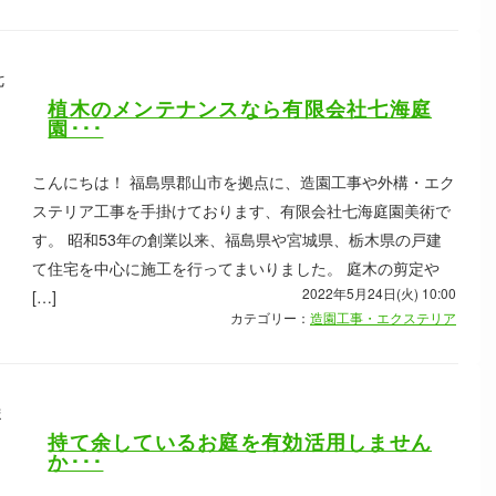
植木のメンテナンスなら有限会社七海庭
園･･･
こんにちは！ 福島県郡山市を拠点に、造園工事や外構・エク
ステリア工事を手掛けております、有限会社七海庭園美術で
す。 昭和53年の創業以来、福島県や宮城県、栃木県の戸建
て住宅を中心に施工を行ってまいりました。 庭木の剪定や
2022年5月24日(火) 10:00
[…]
カテゴリー：
造園工事・エクステリア
持て余しているお庭を有効活用しません
か･･･