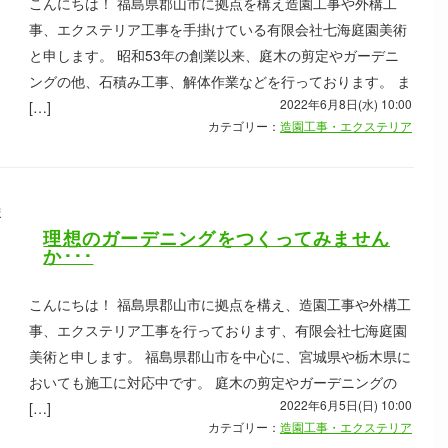
こんにちは！ 福島県郡山市に拠点を構え造園工事や外構工
事、エクステリア工事を手掛けている有限会社七海庭園美術
と申します。 昭和53年の創業以来、庭木の剪定やガーデニ
ングの他、石積み工事、解体作業などを行っております。 ま
2022年6月8日(水) 10:00
[…]
カテゴリー：
造園工事・エクステリア
理想のガーデニングをつくってみません
か･･･
こんにちは！ 福島県郡山市に拠点を構え、造園工事や外構工
事、エクステリア工事を行っております、有限会社七海庭園
美術と申します。 福島県郡山市を中心に、宮城県や栃木県に
おいても施工に対応中です。 庭木の剪定やガーデニングの
2022年6月5日(日) 10:00
[…]
カテゴリー：
造園工事・エクステリア