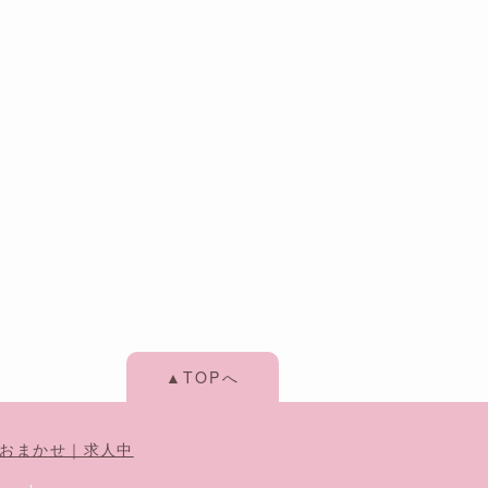
▲TOPへ
おまかせ｜求人中