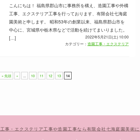
こんにちは！ 福島県郡山市に事務所を構え、造園工事や外構
工事、エクステリア工事を行っております、有限会社七海庭
園美術と申します。 昭和53年の創業以来、福島県郡山市を
中心に、宮城県や栃木県などで活動を続けてまいりました。
2022年5月21日(土) 10:00
[…]
カテゴリー：
造園工事・エクステリア
« 先頭
«
...
10
11
12
13
14
構工事・エクステリア工事や造園工事なら有限会社七海庭園美術に