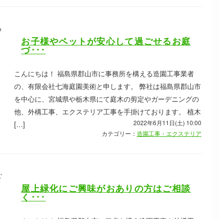
お子様やペットが安心して過ごせるお庭
づ･･･
こんにちは！ 福島県郡山市に事務所を構える造園工事業者
の、有限会社七海庭園美術と申します。 弊社は福島県郡山市
を中心に、宮城県や栃木県にて庭木の剪定やガーデニングの
他、外構工事、エクステリア工事を手掛けております。 植木
2022年6月11日(土) 10:00
[…]
カテゴリー：
造園工事・エクステリア
屋上緑化にご興味がおありの方はご相談
く･･･