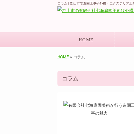
コラム | 郡山市で造園工事や外構・エクステリア
HOME
HOME
» コラム
コラム