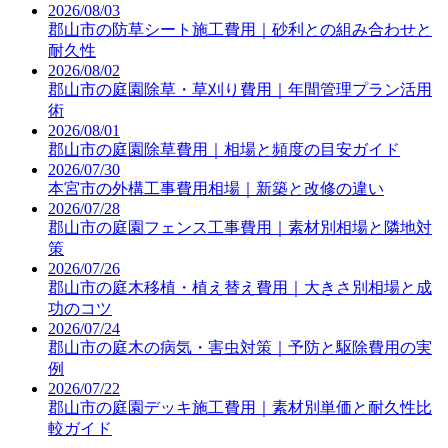
2026/08/03
郡山市の防草シート施工費用｜砂利との組み合わせと
耐久性
2026/08/02
郡山市の庭園除草・草刈り費用｜年間管理プラン活用
術
2026/08/01
郡山市の庭園除草費用｜相場と頻度の目安ガイド
2026/07/30
本宮市の外構工事費用相場｜新築と改修の違い
2026/07/28
郡山市の庭園フェンス工事費用｜素材別相場と隣地対
策
2026/07/26
郡山市の庭木移植・植え替え費用｜大きさ別相場と成
功のコツ
2026/07/24
郡山市の庭木の病気・害虫対策｜予防と駆除費用の実
例
2026/07/22
郡山市の庭園デッキ施工費用｜素材別単価と耐久性比
較ガイド