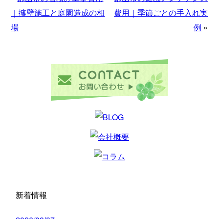
｜擁壁施工と庭園造成の相
費用｜季節ごとの手入れ実
場
例
»
新着情報