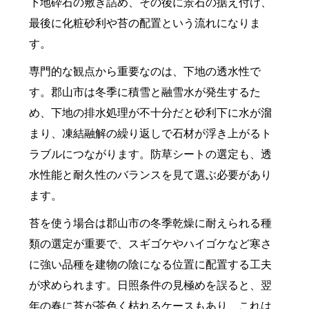
下地砕石の敷き詰め、その後に景石の据え付け、
最後に化粧砂利や苔の配置という流れになりま
す。
専門的な観点から重要なのは、下地の透水性で
す。郡山市は冬季に積雪と融雪水が発生するた
め、下地の排水処理が不十分だと砂利下に水が溜
まり、凍結融解の繰り返しで石材が浮き上がるト
ラブルにつながります。防草シートの選定も、透
水性能と耐久性のバランスを見て選ぶ必要があり
ます。
苔を使う場合は郡山市の冬季乾燥に耐えられる種
類の選定が重要で、スギゴケやハイゴケなど寒さ
に強い品種を建物の陰になる位置に配置する工夫
が求められます。日照条件の見極めを誤ると、翌
年の春に苔が茶色く枯れるケースもあり、これは