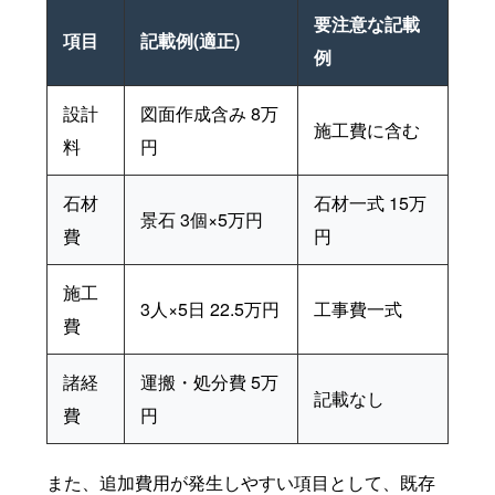
要注意な記載
項目
記載例(適正)
例
設計
図面作成含み 8万
施工費に含む
料
円
石材
石材一式 15万
景石 3個×5万円
費
円
施工
3人×5日 22.5万円
工事費一式
費
諸経
運搬・処分費 5万
記載なし
費
円
また、追加費用が発生しやすい項目として、既存