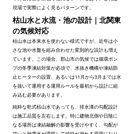
現場で実際によく見るパターンです。
枯山水と水流・池の設計｜北関東
の気候対応
枯山水は本来水を使わない様式ですが、近年は小
さな池や水盤を組み合わせた変則的な設計も増え
ています。この場合、郡山市の気候では循環ポン
プの冬季凍結対策が必須で、水抜き機構や凍結防
止ヒーターの設置、あるいは11月から3月までは水
を抜いて運用する運用ルールを最初から設計に組
み込む必要があります。
純粋な乾式枯山水であっても、排水溝の勾配設計
は施工品質を左右します。特に建物北側や日陰に
なる場所は凍結融解の影響を受けやすく、勾配が
甘いと融雪水が滞留して砂紋が崩れる原因になり