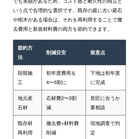
でも実績があるため、コスト面と耐久性の両立と
いう点で合理的な選択です。既存の庭に古い庭石
や樹木がある場合は、それを再利用することで撤
去費用と新規材料費の両方を節約できます。
節約方
削減目安
留意点
法
段階施
初年度費用を
下地は初年度
工
4〜5割に
に完成
地元産
石材費2〜3割
意匠に合うか
石材
減
要相談
既存材
撤去費+材料費
現地調査で判
再利用
削減
定