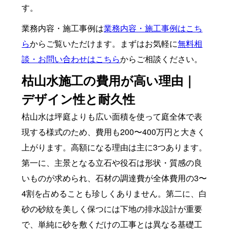
す。
業務内容・施工事例は
業務内容・施工事例はこち
ら
からご覧いただけます。まずはお気軽に
無料相
談・お問い合わせはこちら
からご相談ください。
枯山水施工の費用が高い理由｜
デザイン性と耐久性
枯山水は坪庭よりも広い面積を使って庭全体で表
現する様式のため、費用も200〜400万円と大きく
上がります。高額になる理由は主に3つあります。
第一に、主景となる立石や役石は形状・質感の良
いものが求められ、石材の調達費が全体費用の3〜
4割を占めることも珍しくありません。第二に、白
砂の砂紋を美しく保つには下地の排水設計が重要
で、単純に砂を敷くだけの工事とは異なる基礎工