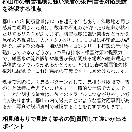
郡山市の積雪地域に強い業者の条件|雪害対応実績
を確認する視点
郡山市の年間積雪量は1.5mを超える年もあり、温暖地と同じ
感覚で造園された庭は、数年で石組みが傾いたり植栽が枯れ
たりするリスクがあります。積雪地域に強い業者かどうかを
見極める視点は、大きく3つあります。1つ目は冬季施工の経
験で、寒冷期の養生・凍結対策・コンクリート打設の管理を
熟知しているかどうか。2つ目は排水・根雪対策の提案力
で、融雪水の流路設計や根雪が長期間残る場所の植栽選定に
具体的なノウハウがあるかどうか。3つ目は春の融雪後の修
復対応経験で、これは実績の有無ですぐに見分けられます。
現場で実際によく見るパターンとして、見積もり段階で「雪
のことは特に考えていません」「一般的な仕様で大丈夫で
す」と説明する業者は、後々のトラブルにつながりやすい傾
向があります。郡山市内で過去にどのような雪対応事例があ
るか、写真や説明資料で確認することをおすすめします。
相見積もりで見抜く業者の質|質問して違いが出る
ポイント