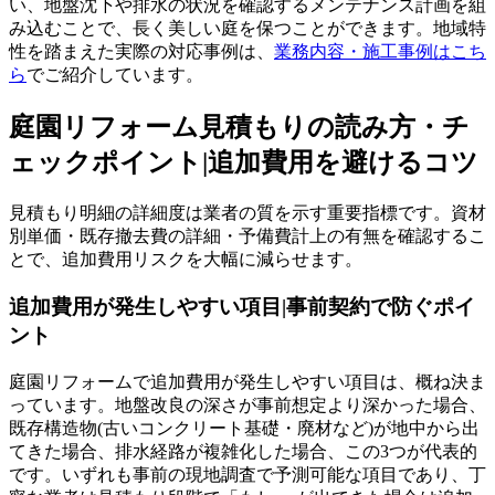
い、地盤沈下や排水の状況を確認するメンテナンス計画を組
み込むことで、長く美しい庭を保つことができます。地域特
性を踏まえた実際の対応事例は、
業務内容・施工事例はこち
ら
でご紹介しています。
庭園リフォーム見積もりの読み方・チ
ェックポイント|追加費用を避けるコツ
見積もり明細の詳細度は業者の質を示す重要指標です。資材
別単価・既存撤去費の詳細・予備費計上の有無を確認するこ
とで、追加費用リスクを大幅に減らせます。
追加費用が発生しやすい項目|事前契約で防ぐポイ
ント
庭園リフォームで追加費用が発生しやすい項目は、概ね決ま
っています。地盤改良の深さが事前想定より深かった場合、
既存構造物(古いコンクリート基礎・廃材など)が地中から出
てきた場合、排水経路が複雑化した場合、この3つが代表的
です。いずれも事前の現地調査で予測可能な項目であり、丁