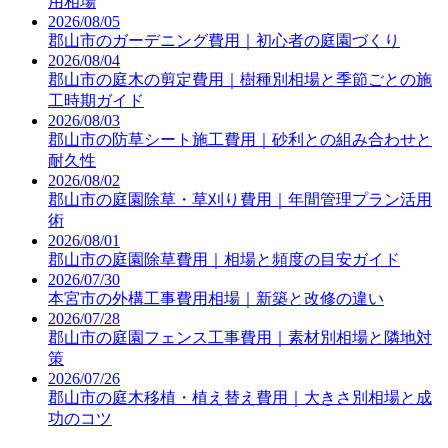
用相場
2026/08/05
郡山市のガーデニング費用｜初心者の庭園づくり
2026/08/04
郡山市の庭木の剪定費用｜樹種別相場と季節ごとの施
工時期ガイド
2026/08/03
郡山市の防草シート施工費用｜砂利との組み合わせと
耐久性
2026/08/02
郡山市の庭園除草・草刈り費用｜年間管理プラン活用
術
2026/08/01
郡山市の庭園除草費用｜相場と頻度の目安ガイド
2026/07/30
本宮市の外構工事費用相場｜新築と改修の違い
2026/07/28
郡山市の庭園フェンス工事費用｜素材別相場と隣地対
策
2026/07/26
郡山市の庭木移植・植え替え費用｜大きさ別相場と成
功のコツ