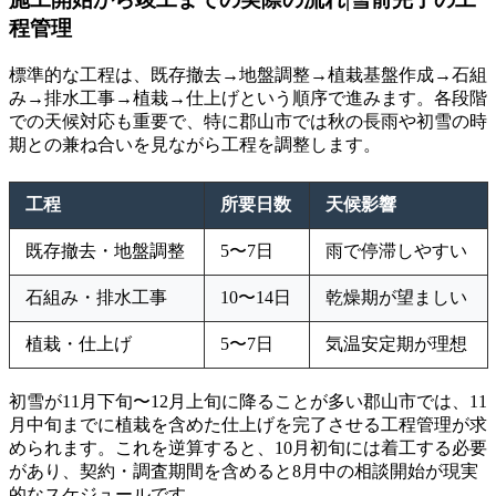
程管理
標準的な工程は、既存撤去→地盤調整→植栽基盤作成→石組
み→排水工事→植栽→仕上げという順序で進みます。各段階
での天候対応も重要で、特に郡山市では秋の長雨や初雪の時
期との兼ね合いを見ながら工程を調整します。
工程
所要日数
天候影響
既存撤去・地盤調整
5〜7日
雨で停滞しやすい
石組み・排水工事
10〜14日
乾燥期が望ましい
植栽・仕上げ
5〜7日
気温安定期が理想
初雪が11月下旬〜12月上旬に降ることが多い郡山市では、11
月中旬までに植栽を含めた仕上げを完了させる工程管理が求
められます。これを逆算すると、10月初旬には着工する必要
があり、契約・調査期間を含めると8月中の相談開始が現実
的なスケジュールです。