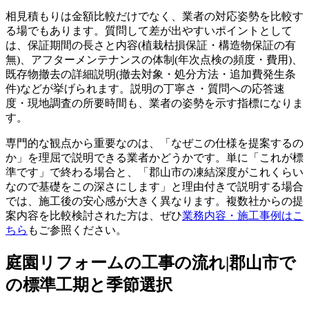
相見積もりは金額比較だけでなく、業者の対応姿勢を比較す
る場でもあります。質問して差が出やすいポイントとして
は、保証期間の長さと内容(植栽枯損保証・構造物保証の有
無)、アフターメンテナンスの体制(年次点検の頻度・費用)、
既存物撤去の詳細説明(撤去対象・処分方法・追加費発生条
件)などが挙げられます。説明の丁寧さ・質問への応答速
度・現地調査の所要時間も、業者の姿勢を示す指標になりま
す。
専門的な観点から重要なのは、「なぜこの仕様を提案するの
か」を理屈で説明できる業者かどうかです。単に「これが標
準です」で終わる場合と、「郡山市の凍結深度がこれくらい
なので基礎をこの深さにします」と理由付きで説明する場合
では、施工後の安心感が大きく異なります。複数社からの提
案内容を比較検討された方は、ぜひ
業務内容・施工事例はこ
ちら
もご参照ください。
庭園リフォームの工事の流れ|郡山市で
の標準工期と季節選択