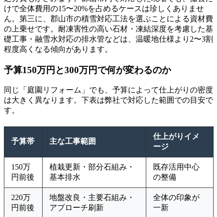
けで全体費用の15〜20%を占めるケースは珍しくありませ
ん。第三に、郡山市の積雪対応工法を選ぶことによる資材費
の上乗せです。耐凍害性の高い石材・凍結深度を考慮した基
礎工事・融雪水対応の排水管などは、温暖地仕様より2〜3割
程度高くなる傾向があります。
予算150万円と300万円で何が変わるのか
同じ「庭園リフォーム」でも、予算によって仕上がりの密度
は大きく異なります。下表は弊社で対応した範囲での目安で
す。
仕上がりイメ
予算帯
主な工事範囲
ージ
150万
植栽更新・部分石組み・
既存活用中心
円前後
基本排水
の整備
220万
地盤改良・主要石組み・
全体の印象が
円前後
アプローチ刷新
一新