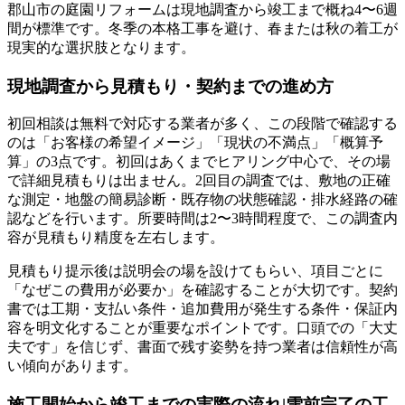
郡山市の庭園リフォームは現地調査から竣工まで概ね4〜6週
間が標準です。冬季の本格工事を避け、春または秋の着工が
現実的な選択肢となります。
現地調査から見積もり・契約までの進め方
初回相談は無料で対応する業者が多く、この段階で確認する
のは「お客様の希望イメージ」「現状の不満点」「概算予
算」の3点です。初回はあくまでヒアリング中心で、その場
で詳細見積もりは出ません。2回目の調査では、敷地の正確
な測定・地盤の簡易診断・既存物の状態確認・排水経路の確
認などを行います。所要時間は2〜3時間程度で、この調査内
容が見積もり精度を左右します。
見積もり提示後は説明会の場を設けてもらい、項目ごとに
「なぜこの費用が必要か」を確認することが大切です。契約
書では工期・支払い条件・追加費用が発生する条件・保証内
容を明文化することが重要なポイントです。口頭での「大丈
夫です」を信じず、書面で残す姿勢を持つ業者は信頼性が高
い傾向があります。
施工開始から竣工までの実際の流れ|雪前完了の工