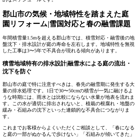
郡山市の気候・地域特性を踏まえた庭
園リフォーム|雪国対応と春の融雪課題
年間積雪量1.5mを超える郡山市では、積雪対応・融雪後の地
盤沈下・排水設計が庭の寿命を左右します。地域特性を無視
した工事は3〜5年で不具合が現れる傾向があります。
積雪地域特有の排水設計|融雪水による庭の流出・
沈下を防ぐ
郡山市の庭で特に注意すべきは、春先の融雪期に発生する大
量の排水処理です。1日で30〜50cmの積雪が一気に融けるよ
うな時期には、雨水とは比較にならない水量が地表を流れま
す。この水が適切に排出されないと、植栽の根腐れ・地盤の
緩み・石組みの沈下といった連鎖的な不具合につながりま
す。
これまでお客様からよくいただくご相談として、「春になる
と庭の一部がぬかるんで歩けない」「石組みが傾いてきた」