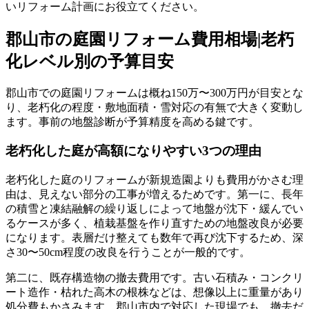
いリフォーム計画にお役立てください。
郡山市の庭園リフォーム費用相場|老朽
化レベル別の予算目安
郡山市での庭園リフォームは概ね150万〜300万円が目安とな
り、老朽化の程度・敷地面積・雪対応の有無で大きく変動し
ます。事前の地盤診断が予算精度を高める鍵です。
老朽化した庭が高額になりやすい3つの理由
老朽化した庭のリフォームが新規造園よりも費用がかさむ理
由は、見えない部分の工事が増えるためです。第一に、長年
の積雪と凍結融解の繰り返しによって地盤が沈下・緩んでい
るケースが多く、植栽基盤を作り直すための地盤改良が必要
になります。表層だけ整えても数年で再び沈下するため、深
さ30〜50cm程度の改良を行うことが一般的です。
第二に、既存構造物の撤去費用です。古い石積み・コンクリ
ート造作・枯れた高木の根株などは、想像以上に重量があり
処分費もかさみます。郡山市内で対応した現場でも、撤去だ