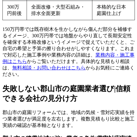
300万
全面改修・大型石組み・
本格的な日本
円前後
排水全面更新
庭園仕上げ
150万円帯では既存樹木を生かしながら傷んだ部分を補修す
るイメージ、300万円帯では地盤からやり直して長期安定性
を確保する本格改修というイメージで捉えていただくと、ご
自宅の希望と予算の擦り合わせがしやすくなります。これま
で対応した施工事例や業務内容の詳細は、
業務内容・施工事
例はこちら
からご覧いただけます。具体的な見積もり相談
は、
無料相談・お問い合わせはこちら
からお気軽にご連絡く
ださい。
失敗しない郡山市の庭園業者選び|信頼
できる会社の見分け方
郡山市の庭園リフォームでは、地域の気候・雪対応実績を持
つ業者選びが満足度を左右します。複数見積もり比較と施工
実績の確認が基本軸となります。