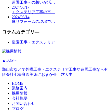
造園工事への想いが活…
2024/08/17
エクステリア工事の市…
2024/08/14
庭リフォームの現場で…
コラムカテゴリ―
造園工事・エクステリア
▲TOPへ
郡山市などで外構工事・エクステリア工事や造園工事なら有
限会社七海庭園美術におまかせ｜求人中
HOME
業務案内
採用情報
会社概要
お問い合わせ
ブログ