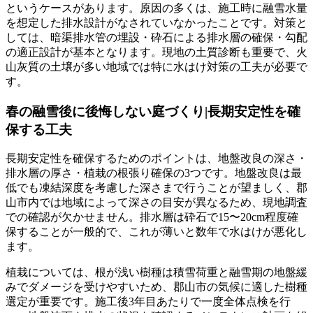
というケースがあります。原因の多くは、施工時に融雪水量
を想定した排水設計がなされていなかったことです。対策と
しては、暗渠排水管の埋設・砕石による排水層の確保・勾配
の適正設計が基本となります。現地の土質診断も重要で、火
山灰質の土壌が多い地域では特に水はけ対策の工夫が必要で
す。
春の融雪後に後悔しない庭づくり|長期安定性を確
保する工夫
長期安定性を確保するためのポイントは、地盤改良の深さ・
排水層の厚さ・植栽の根張り確保の3つです。地盤改良は最
低でも凍結深度を考慮した深さまで行うことが望ましく、郡
山市内では地域によって深さの目安が異なるため、現地調査
での確認が欠かせません。排水層は砕石で15〜20cm程度確
保することが一般的で、これが薄いと数年で水はけが悪化し
ます。
植栽については、根が浅い樹種は積雪荷重と融雪期の地盤緩
みでダメージを受けやすいため、郡山市の気候に適した樹種
選定が重要です。施工後3年目あたりで一度全体点検を行