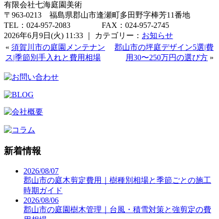
有限会社七海庭園美術
〒963-0213 福島県郡山市逢瀬町多田野字棒芳11番地
TEL：024-957-2083 FAX：024-957-2745
2026年6月9日(火) 11:33 ｜ カテゴリー：
お知らせ
«
須賀川市の庭園メンテナン
郡山市の坪庭デザイン5選|費
ス|季節別手入れと費用相場
用30〜250万円の選び方
»
新着情報
2026/08/07
郡山市の庭木剪定費用｜樹種別相場と季節ごとの施工
時期ガイド
2026/08/06
郡山市の庭園樹木管理｜台風・積雪対策と強剪定の費